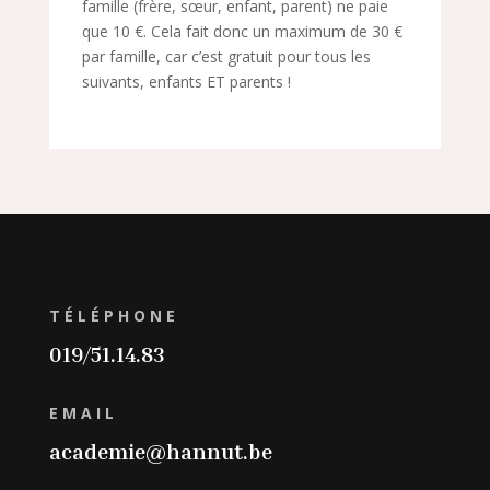
famille (frère, sœur, enfant, parent) ne paie
que 10 €. Cela fait donc un maximum de 30 €
par famille, car c’est gratuit pour tous les
suivants, enfants ET parents !
TÉLÉPHONE
019/51.14.83
EMAIL
academie@hannut.be